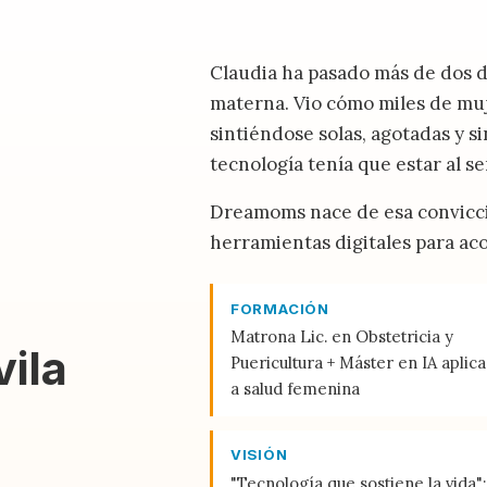
Claudia ha pasado más de dos dé
materna. Vio cómo miles de mu
sintiéndose solas, agotadas y s
tecnología tenía que estar al ser
Dreamoms nace de esa convicció
herramientas digitales para ac
FORMACIÓN
Matrona Lic. en Obstetricia y
ila
Puericultura + Máster en IA aplic
a salud femenina
VISIÓN
"Tecnología que sostiene la vida":