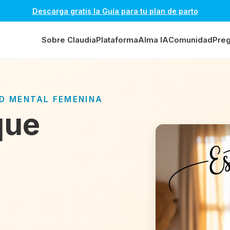
Descarga gratis la Guía para tu plan de parto
Sobre Claudia
Plataforma
Alma IA
Comunidad
Preg
UD MENTAL FEMENINA
que