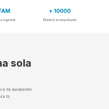
TAM
+ 10000
a regional
Madres acompañadas
na sola
fica tu momento
a ti.