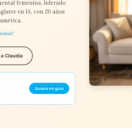
 mental femenina, liderado
gíster en IA, con 20 años
américa.
nidad."
a Claudia
Quiero mi guía