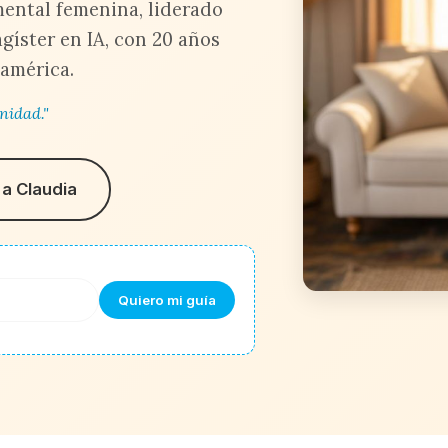
 mental femenina, liderado
gíster en IA, con 20 años
américa.
nidad."
a Claudia
Quiero mi guía