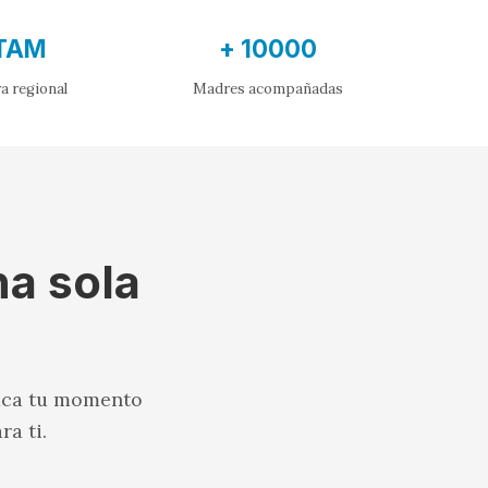
TAM
+ 10000
a regional
Madres acompañadas
na sola
fica tu momento
a ti.