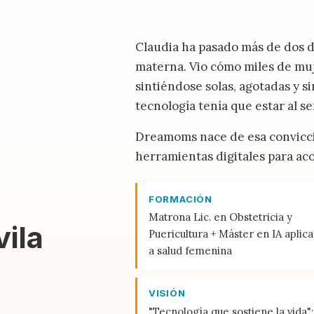
Claudia ha pasado más de dos dé
materna. Vio cómo miles de mu
sintiéndose solas, agotadas y s
tecnología tenía que estar al ser
Dreamoms nace de esa convicció
herramientas digitales para ac
FORMACIÓN
Matrona Lic. en Obstetricia y
ila
Puericultura + Máster en IA aplic
a salud femenina
VISIÓN
"Tecnología que sostiene la vida":