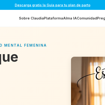
Descarga gratis la Guía para tu plan de parto
Sobre Claudia
Plataforma
Alma IA
Comunidad
Preg
UD MENTAL FEMENINA
que