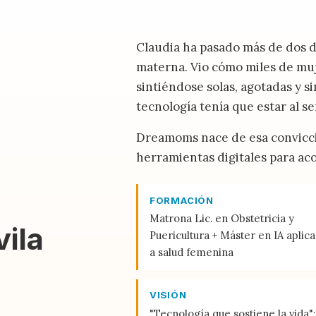
Claudia ha pasado más de dos dé
materna. Vio cómo miles de mu
sintiéndose solas, agotadas y s
tecnología tenía que estar al ser
Dreamoms nace de esa convicció
herramientas digitales para ac
FORMACIÓN
Matrona Lic. en Obstetricia y
ila
Puericultura + Máster en IA aplic
a salud femenina
VISIÓN
"Tecnología que sostiene la vida":