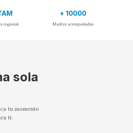
TAM
+ 10000
a regional
Madres acompañadas
na sola
fica tu momento
a ti.